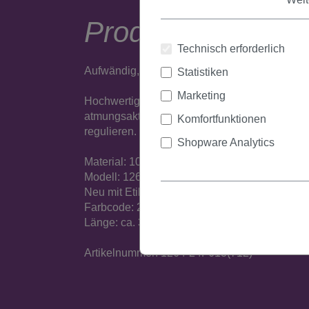
Produktbeschrei
Technisch erforderlich
Aufwändig, wirklich atemberaubend schön ge
Statistiken
Marketing
Hochwertige Perücke aus seidig glänzender, t
atmungsaktiven Tressen sorgen für ein angen
Komfortfunktionen
regulieren. Pflegehinweise in deutsch, englisc
Shopware Analytics
Material: 100% Polyester
Modell: 1264
Neu mit Etikett
Farbcode: 24F613
Länge: ca. 30 cm
Artikelnummer: 1264-24F613(712)