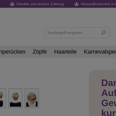
Flexible und sichere Zahlung
Versandkostenfrei in 
nperücken
Zöpfe
Haarteile
Karnevalspe
Da
Au
Gew
kur