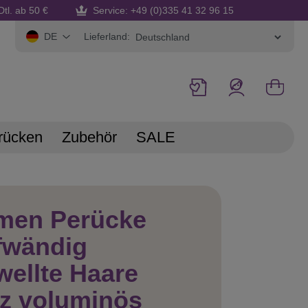
Dtl. ab 50 €
Service: +49 (0)335 41 32 96 15
Lieferland:
DE
rücken
Zubehör
SALE
men Perücke
fwändig
ellte Haare
z voluminös