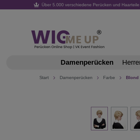
Über 5.000 verschiedene Perücken und Haarteile
springen
Zur Hauptnavigation springen
Damenperücken
Herre
Start
Damenperücken
Farbe
Blond
Bildergalerie überspringen