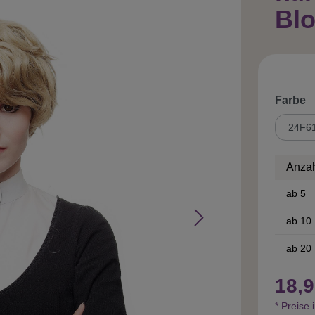
Bl
a
Farbe
Anza
ab
5
ab
10
ab
20
18,9
* Preise 