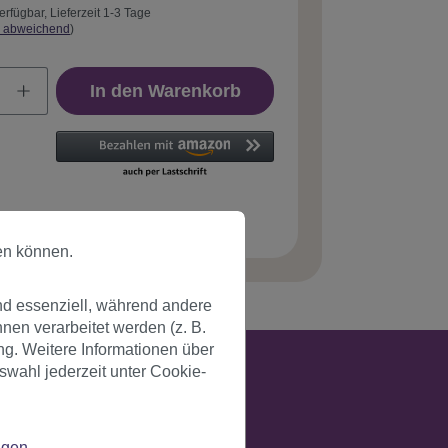
erfügbar, Lieferzeit 1-3 Tage
 abweichend
)
In den Warenkorb
tnummer:
1264-24F613(712)
en können.
nd essenziell, während andere
en verarbeitet werden (z. B.
ng. Weitere Informationen über
swahl jederzeit unter Cookie-
ngen
.