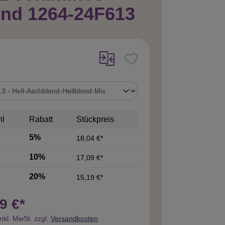
ond 1264-24F613
uswählen
hl
Rabatt
Stückpreis
5%
18,04 €*
10%
17,09 €*
20%
15,19 €*
9 €*
inkl. MwSt. zzgl.
Versandkosten