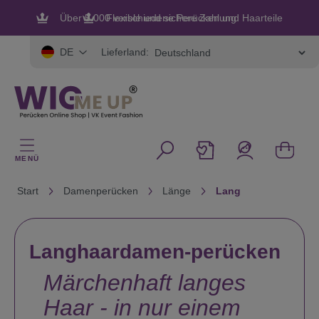
alt springen
Flexible und sichere Zahlung
Lieferland:
DE
MENÜ
Start
Damenperücken
Länge
Lang
Langhaardamen-perücken
Märchenhaft langes
Haar - in nur einem