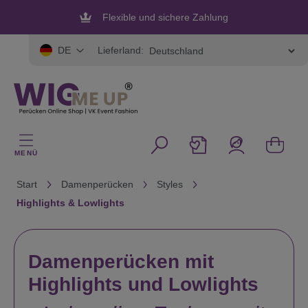
alt springen
Flexible und sichere Zahlung
Lieferland:
DE
MENÜ
Start
Damenperücken
Styles
Highlights & Lowlights
Damenperücken mit
Highlights und Lowlights