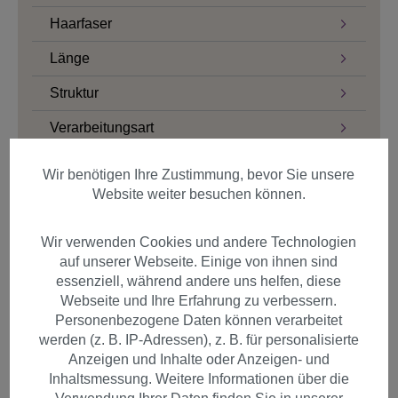
Haarfaser
Länge
Struktur
Verarbeitungsart
Styles
Wir benötigen Ihre Zustimmung, bevor Sie unsere
Website weiter besuchen können.
Bob & Bubikopf
Long Bob
Wir verwenden Cookies und andere Technologien
Cosplay
auf unserer Webseite. Einige von ihnen sind
essenziell, während andere uns helfen, diese
Beach Waves
Webseite und Ihre Erfahrung zu verbessern.
Beehive
Personenbezogene Daten können verarbeitet
werden (z. B. IP-Adressen), z. B. für personalisierte
Blunt Cut
Anzeigen und Inhalte oder Anzeigen- und
Inhaltsmessung. Weitere Informationen über die
Page