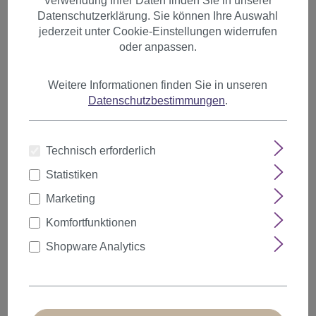
Verwendung Ihrer Daten finden Sie in unserer
Clavi-Cut
Datenschutzerklärung. Sie können Ihre Auswahl
jederzeit unter Cookie-Einstellungen widerrufen
Highlights & Lowlights
oder anpassen.
Afro & Big Hair
Weitere Informationen finden Sie in unseren
Odango & Dutt
Datenschutzbestimmungen
.
Out-of-bed-Look
Pixie
Technisch erforderlich
Shab & Wob
Statistiken
Shag
Marketing
Sleek Look
Komfortfunktionen
Stufenschnitt
Shopware Analytics
Undercolors
Wasserwelle
Wetlook