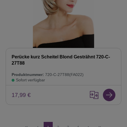
Perücke kurz Scheitel Blond Gesträhnt 720-C-
27T88
Produktnummer:
720-C-27T88(FA022)
Sofort verfügbar
17,99 €
Seite
Seite
Seite
Seite