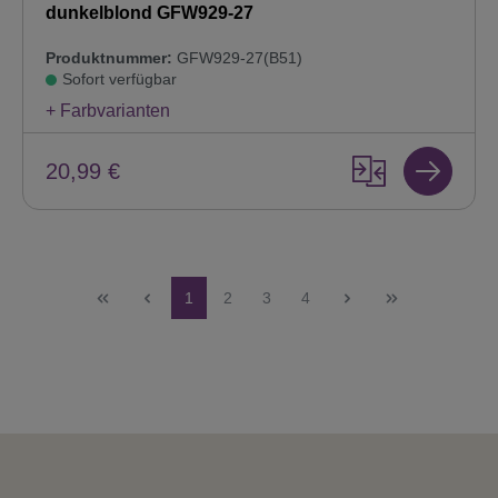
dunkelblond GFW929-27
Produktnummer:
GFW929-27(B51)
Sofort verfügbar
+ Farbvarianten
20,99 €
Seite
Seite
Seite
Seite
1
2
3
4