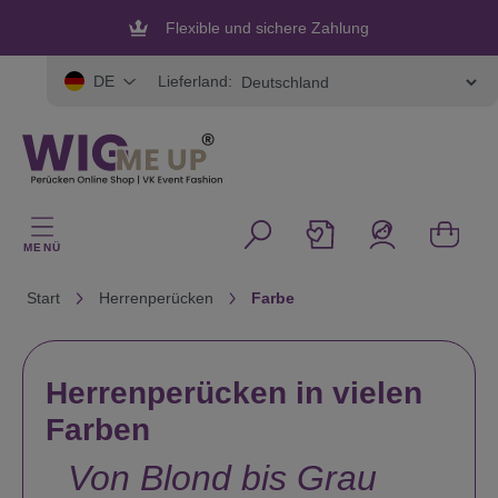
alt springen
Flexible und sichere Zahlung
Lieferland:
DE
MENÜ
Start
Herrenperücken
Farbe
Herrenperücken in vielen
Farben
Von Blond bis Grau