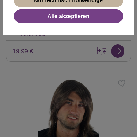
Nur technisch notwendige
Herren Perücke Wild Stürmisch-Struppig
aufgestylt Kurz braun GFW1169-6
Alle akzeptieren
Produktnummer:
GFW1169-6(B49)
Sofort verfügbar
+ Farbvarianten
19,99 €