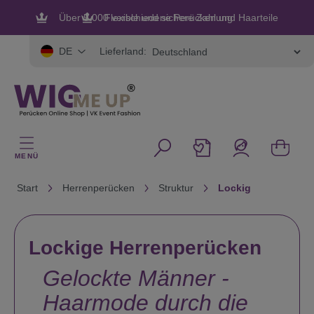
alt springen
Flexible und sichere Zahlung
Lieferland:
DE
MENÜ
Start
Herrenperücken
Struktur
Lockig
Lockige Herrenperücken
Gelockte Männer -
Haarmode durch die