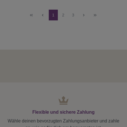
Seite
Seite
Seite
1
2
3
Flexible und sichere Zahlung
Wähle deinen bevorzugten Zahlungsanbieter und zahle