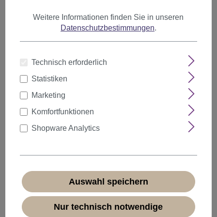
Weitere Informationen finden Sie in unseren
Datenschutzbestimmungen
.
Technisch erforderlich
Statistiken
Marketing
Komfortfunktionen
Shopware Analytics
Rocker Perücke lockig langhaarig schwarz 1B
Auswahl speichern
Produktnummer:
GFW806-1B(B78)
Sofort verfügbar
Nur technisch notwendige
+ Farbvarianten