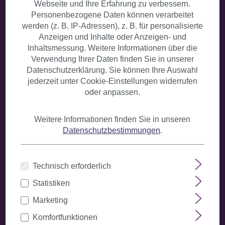
Webseite und Ihre Erfahrung zu verbessern.
Produktgalerie überspringen
Personenbezogene Daten können verarbeitet
werden (z. B. IP-Adressen), z. B. für personalisierte
Anzeigen und Inhalte oder Anzeigen- und
Inhaltsmessung. Weitere Informationen über die
Verwendung Ihrer Daten finden Sie in unserer
Datenschutzerklärung. Sie können Ihre Auswahl
jederzeit unter Cookie-Einstellungen widerrufen
oder anpassen.
Weitere Informationen finden Sie in unseren
Datenschutzbestimmungen
.
Technisch erforderlich
Damen Perücke Bob kurze glatte Haare
mit Ponyfrisur schwarz 2212-1B
Statistiken
Produktnummer:
2212-1B(270)
Marketing
Sofort verfügbar
Komfortfunktionen
+ Farbvarianten