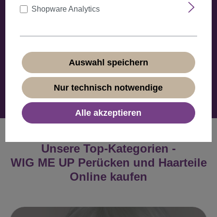
Shopware Analytics
18,99 €
Auswahl speichern
Über uns und unseren Service
Nur technisch notwendige
Alle akzeptieren
Unsere Top-Kategorien -
WIG ME UP Perücken und Haarteile
Online kaufen
Slider überspringen