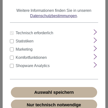
Weitere Informationen finden Sie in unseren
Datenschutzbestimmungen
.
Technisch erforderlich
Statistiken
Marketing
Komfortfunktionen
Shopware Analytics
Perücke Echthaar kurz Bob glatt Pony Braun
Auswahl speichern
VK-57-HH-6
Nur technisch notwendige
Produktnummer:
VK-57-HH-6(N555)