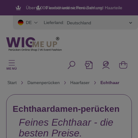
alt springen
Flexible und sichere Zahlung
Lieferland:
DE
MENÜ
Start
Damenperücken
Haarfaser
Echthaar
Echthaardamen-perücken
Feines Echthaar - die
besten Preise.