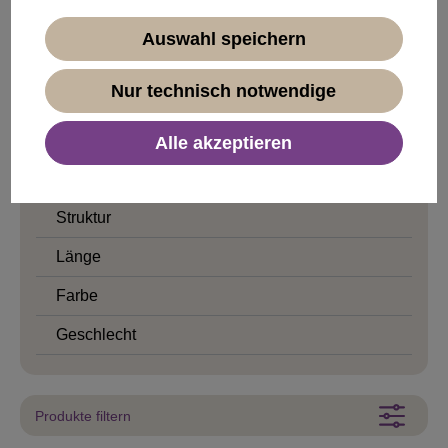
Vokuhila
Auswahl speichern
Tierperücken
Cleopatra
Nur technisch notwendige
Steinzeit
Alle akzeptieren
Trachten
Bärte/Schnauzer
Struktur
Länge
Farbe
Geschlecht
Produkte filtern