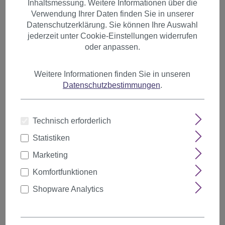
Inhaltsmessung. Weitere Informationen über die
Verwendung Ihrer Daten finden Sie in unserer
Geisha & asiatische Looks
Datenschutzerklärung. Sie können Ihre Auswahl
Zauberer
jederzeit unter Cookie-Einstellungen widerrufen
oder anpassen.
Clowns
Hexen
Weitere Informationen finden Sie in unseren
Datenschutzbestimmungen
.
Oma & Opa
Mittelalter
Technisch erforderlich
Weihnachtsmann
Statistiken
Fan
Marketing
Piraten
Komfortfunktionen
Prinzessin
Shopware Analytics
Fantasy LARP
Schlager & Bad Taste