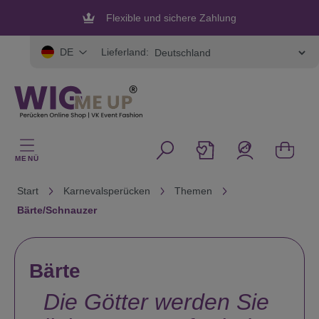
alt springen
Flexible und sichere Zahlung
Lieferland:
DE
MENÜ
Start
Karnevalsperücken
Themen
Bärte/Schnauzer
Bärte
Die Götter werden Sie