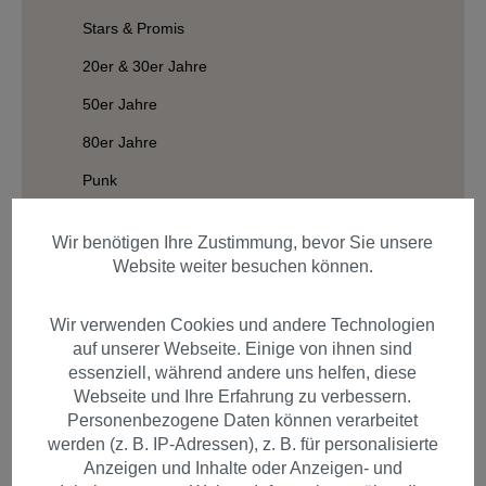
Stars & Promis
20er & 30er Jahre
50er Jahre
80er Jahre
Punk
Hippies
Wir benötigen Ihre Zustimmung, bevor Sie unsere
Wild West
Website weiter besuchen können.
Halloween
Wir verwenden Cookies und andere Technologien
Elfen und Feen
auf unserer Webseite. Einige von ihnen sind
Wikinger
essenziell, während andere uns helfen, diese
Webseite und Ihre Erfahrung zu verbessern.
Barock & Renaissance
Personenbezogene Daten können verarbeitet
werden (z. B. IP-Adressen), z. B. für personalisierte
Afro
Anzeigen und Inhalte oder Anzeigen- und
Rasta