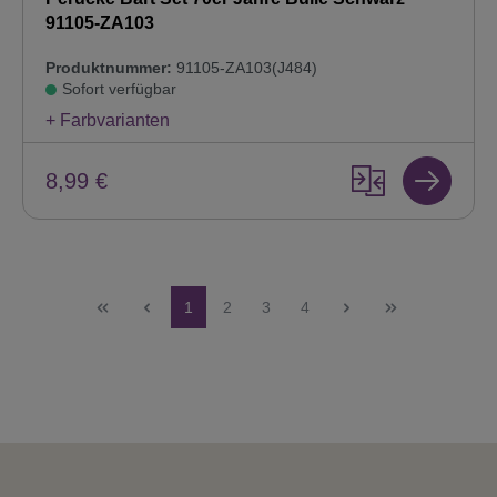
91105-ZA103
Produktnummer:
91105-ZA103(J484)
Sofort verfügbar
+ Farbvarianten
8,99 €
Seite
Seite
Seite
Seite
1
2
3
4