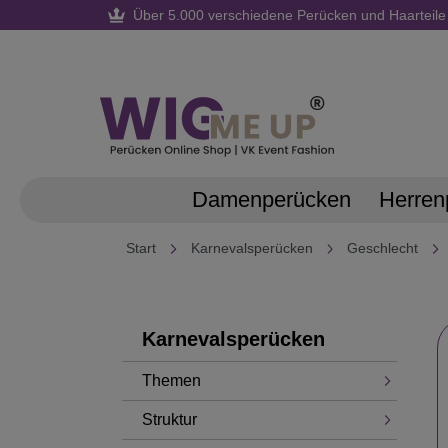
Über 5.000 verschiedene Perücken und Haarteile
springen
Zur Hauptnavigation springen
Damenperücken
Herren
Start
Karnevalsperücken
Geschlecht
Karnevalsperücken
Themen
Struktur