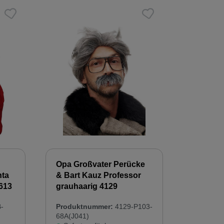
Opa Großvater Perücke
ta
& Bart Kauz Professor
613
grauhaarig 4129
-
Produktnummer:
4129-P103-
68A(J041)