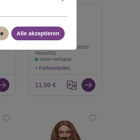
t
Perücke und Bart
pa
Weihnachtsmann
Verkleidung weiß
ge
Alle akzeptieren
PW0187-P60
Produktnummer:
PW0187-
P60(A250)
Sofort verfügbar
+ Farbvarianten
11,99 €