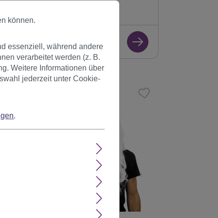
Sofort verfügbar
+ Farbvarianten
en können.
8,99 €
nd essenziell, während andere
en verarbeitet werden (z. B.
ng. Weitere Informationen über
swahl jederzeit unter Cookie-
ngen
.