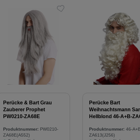
Perücke & Bart Grau
Perücke Bart
Zauberer Prophet
Weihnachtsmann San
PW0210-ZA68E
Hellblond 46-A+B-ZA
Produktnummer:
PW0210-
Produktnummer:
46-A+B
ZA68E(A552)
ZA613(J256)