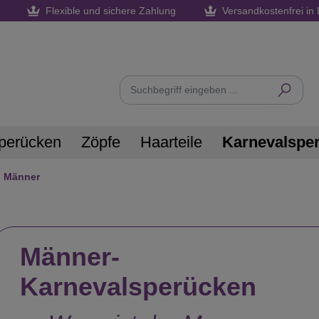
Flexible und sichere Zahlung
Versandkostenfrei in 
perücken
Zöpfe
Haarteile
Karnevalspe
Männer
Männer-
Karnevalsperücken