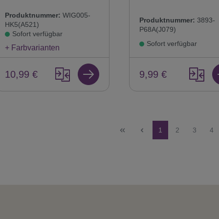
Produktnummer:
WIG005-
Produktnummer:
3893-
HK5(A521)
P68A(J079)
Sofort verfügbar
Sofort verfügbar
+ Farbvarianten
10,99 €
9,99 €
Seite
Seite
Seite
Sei
1
2
3
4