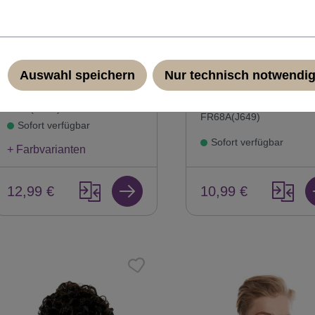
Rasta-Look Perücke
Perücke Schnauzbar
Strickmütze mit
Grau Wild Einstein O
Dreadlocks Reggae
31999-FR68A
Auswahl speichern
Nur technisch notwendi
Produktnummer:
rasta2-
Produktnummer:
31999-
P103(A261)
FR68A(J649)
Sofort verfügbar
Sofort verfügbar
+ Farbvarianten
10,99 €
12,99 €