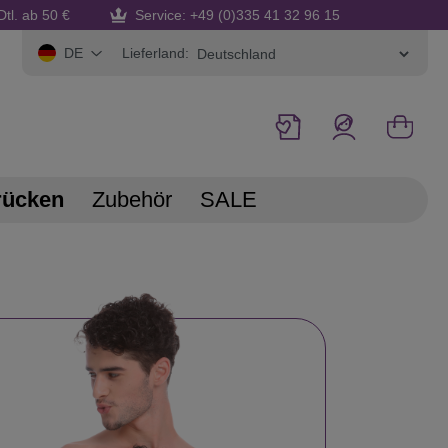
Dtl. ab 50 €
Service: +49 (0)335 41 32 96 15
Lieferland:
DE
rücken
Zubehör
SALE