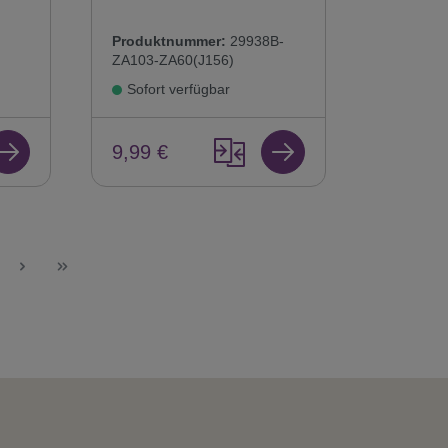
Produktnummer:
29938B-
ZA103-ZA60(J156)
Sofort verfügbar
9,99 €
te