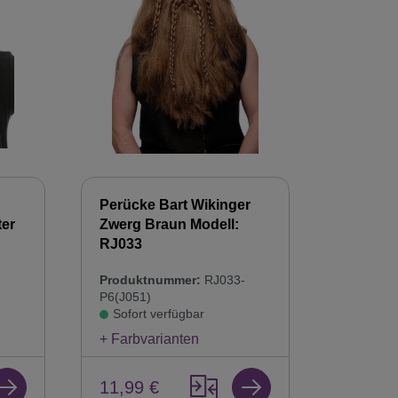
Perücke Bart Wikinger
ter
Zwerg Braun Modell:
RJ033
-
Produktnummer:
RJ033-
P6(J051)
Sofort verfügbar
+ Farbvarianten
11,99 €