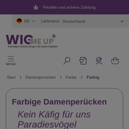
alt springen
Flexible und sichere Zahlung
Lieferland:
DE
MENÜ
Start
Damenperücken
Farbe
Farbig
Farbige Damenperücken
Kein Käfig für uns
Paradiesvögel