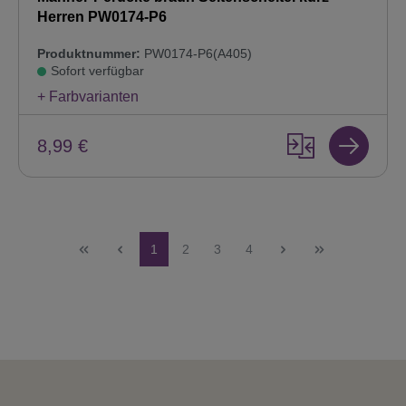
Herren PW0174-P6
Produktnummer:
PW0174-P6(A405)
Sofort verfügbar
+ Farbvarianten
8,99 €
Seite
Seite
Seite
Seite
1
2
3
4