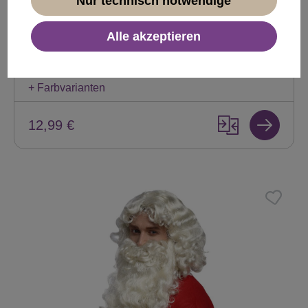
Nur technisch notwendige
Perücke & Bart Grau Zauberer Prophet PW0210-
ZA68E
Alle akzeptieren
Produktnummer:
PW0210-ZA68E(A552)
Sofort verfügbar
+ Farbvarianten
12,99 €