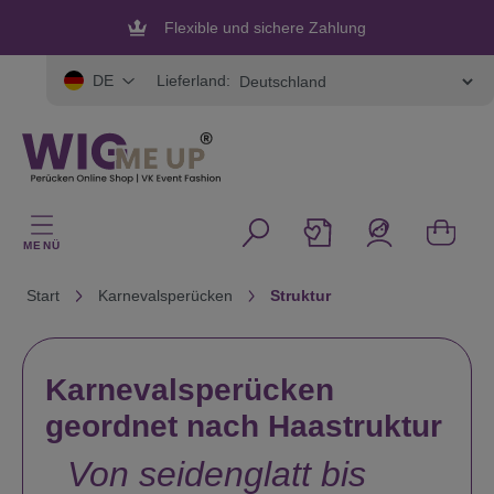
alt springen
Flexible und sichere Zahlung
Lieferland:
DE
MENÜ
Start
Karnevalsperücken
Struktur
Karnevalsperücken
geordnet nach Haastruktur
Von seidenglatt bis