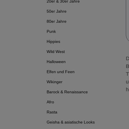
20er & 30er Jahre
50er Jahre
80er Jahre
Punk
Hippies
Wild West
D
Halloween
B
Elfen und Feen
T
u
Wikinger
h
Barock & Renaissance
Afro
Rasta
Geisha & asiatische Looks