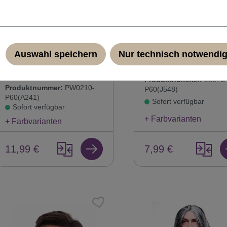
Perücke & Bart Set:
Bart Vollbart Weiß
Weißer Zauberer Hexer
Räuber Prophet Hips
Auswahl speichern
Nur technisch notwendi
White Wizard PW0210-
9537B-P60
P60
Produktnummer:
9537B
Produktnummer:
PW0210-
P60(J548)
P60(A241)
Sofort verfügbar
Sofort verfügbar
+ Farbvarianten
+ Farbvarianten
11,99 €
7,99 €