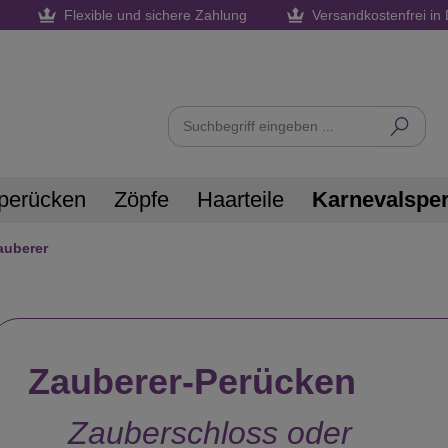
Flexible und sichere Zahlung
Versandkostenfrei in 
perücken
Zöpfe
Haarteile
Karnevalspe
auberer
Zauberer-Perücken
Zauberschloss oder