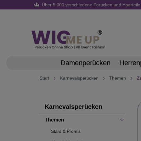
Über 5.000 verschiedene Perücken und Haarteile
springen
Zur Hauptnavigation springen
Damenperücken
Herren
Start
Karnevalsperücken
Themen
Z
Karnevalsperücken
Themen
Stars & Promis