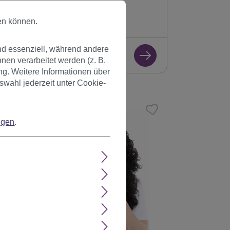
Sofort verfügbar
en können.
+ Farbvarianten
nd essenziell, während andere
7,99 €
en verarbeitet werden (z. B.
ng. Weitere Informationen über
swahl jederzeit unter Cookie-
ngen
.