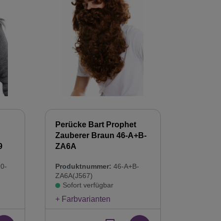
Perücke Bart Prophet
Zauberer Braun 46-A+B-
9
ZA6A
0-
Produktnummer:
46-A+B-
ZA6A(J567)
Sofort verfügbar
+ Farbvarianten