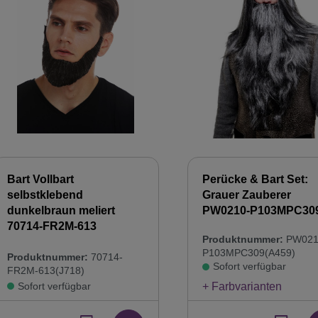
Bart Vollbart
Perücke & Bart Set:
selbstklebend
Grauer Zauberer
dunkelbraun meliert
PW0210-P103MPC30
70714-FR2M-613
Produktnummer:
PW021
P103MPC309(A459)
Produktnummer:
70714-
Sofort verfügbar
FR2M-613(J718)
Sofort verfügbar
+ Farbvarianten