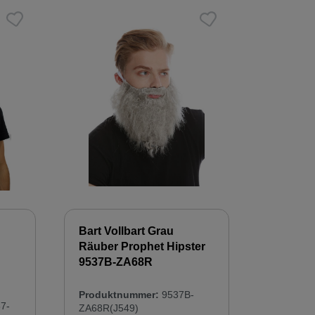
Bart Vollbart Grau
Räuber Prophet Hipster
9537B-ZA68R
Produktnummer:
9537B-
7-
ZA68R(J549)