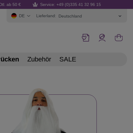
Dtl. ab 50 €
Service: +49 (0)335 41 32 96 15
Lieferland:
DE
rücken
Zubehör
SALE