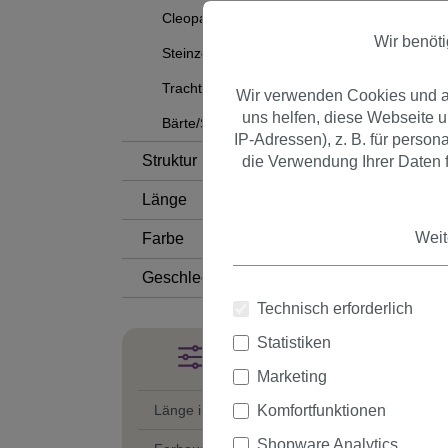
Cleopatra
Wir benöt
Steinzeit
Trachten
Wir verwenden Cookies und an
uns helfen, diese Webseite 
Bärte/Schnauzer
IP-Adressen), z. B. für perso
Struktur
die Verwendung Ihrer Daten f
Länge
Weit
Farbe
Geschlecht
Technisch erforderlich
Statistiken
Produkte filtern
Marketing
Komfortfunktionen
Länge in cm
Shopware Analytics