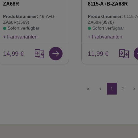
ZA68R
8115-A+B-ZA68R
Produktnummer:
46-A+B-
Produktnummer:
8115-A
ZA68R(J569)
ZA68R(J578)
Sofort verfügbar
Sofort verfügbar
+ Farbvarianten
+ Farbvarianten
14,99 €
11,99 €
Seite
Seite
1
2