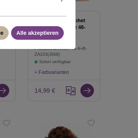
Perücke Bart Prophet
ter
Zauberer Schwarz 46-
ge
Alle akzeptieren
A+B-ZA103
-
Produktnummer:
46-A+B-
ZA103(J568)
Sofort verfügbar
+ Farbvarianten
14,99 €