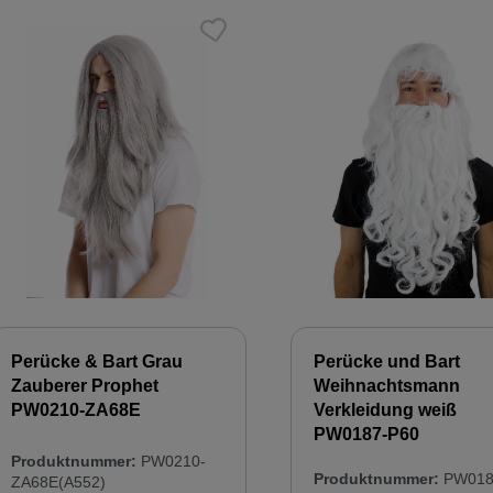
Perücke & Bart Grau
Perücke und Bart
Zauberer Prophet
Weihnachtsmann
PW0210-ZA68E
Verkleidung weiß
PW0187-P60
Produktnummer:
PW0210-
Produktnummer:
PW018
ZA68E(A552)