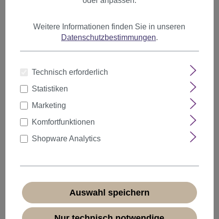
oder anpassen.
Weitere Informationen finden Sie in unseren
Datenschutzbestimmungen
.
Perücke Rokoko Barock Adlige turmhoch
Braun GFW1675-6
Technisch erforderlich
Produktnummer:
GFW1675-6(B104)
Statistiken
Sofort verfügbar
Marketing
+ Farbvarianten
Komfortfunktionen
30,99 €
Shopware Analytics
Auswahl speichern
Nur technisch notwendige