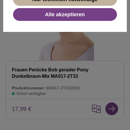
Alle akzeptieren
Frauen Perücke Bob gerader Pony
Dunkelbraun-Mix MA017-2T33
Produktnummer:
MA017-2T33(592)
Sofort verfügbar
17,99 €