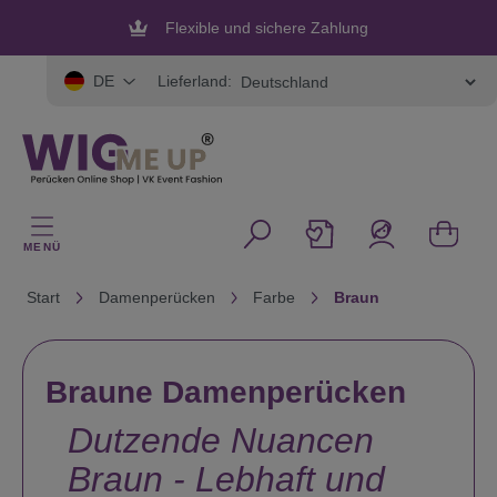
alt springen
Flexible und sichere Zahlung
Lieferland:
DE
MENÜ
Start
Damenperücken
Farbe
Braun
Braune Damenperücken
Dutzende Nuancen
Braun - Lebhaft und