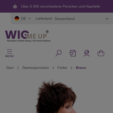
alt springen
Über 5.000 verschiedene Perücken und Haarteile
Flexible und sichere Zahlung
Lieferland:
DE
MENÜ
Start
Damenperücken
Farbe
Braun
Bildergalerie überspringen