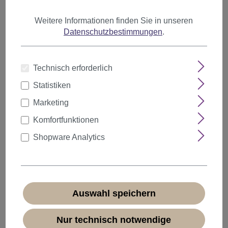
Weitere Informationen finden Sie in unseren
Datenschutzbestimmungen
.
Anzahl
Rabatt
Stückpreis
Technisch erforderlich
5%
ab
5
17,09 €*
Statistiken
10%
ab
10
16,19 €*
Marketing
20%
ab
20
14,39 €*
Komfortfunktionen
Shopware Analytics
17,99 €*
* Preise inkl. MwSt. zzgl.
Versandkosten
Sofort verfügbar, Lieferzeit 1-3 Tage
(
Ausland abweichend
)
Auswahl speichern
Nur technisch notwendige