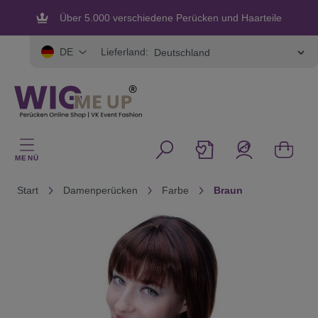
alt springen
Über 5.000 verschiedene Perücken und Haarteile
Flexible und sichere Zahlung
Lieferland:
DE
MENÜ
Start
Damenperücken
Farbe
Braun
Bildergalerie überspringen