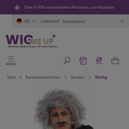
alt springen
Über 5.000 verschiedene Perücken und Haarteile
Flexible und sichere Zahlung
Lieferland:
DE
MENÜ
Start
Karnevalsperücken
Struktur
Wellig
Bildergalerie überspringen