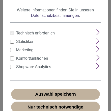
Weitere Informationen finden Sie in unseren
Datenschutzbestimmungen
.
Anzahl
Rabatt
Stückpreis
Technisch erforderlich
5%
ab
5
10,44 €*
Statistiken
10%
ab
10
9,89 €*
Marketing
20%
ab
20
8,79 €*
Komfortfunktionen
Shopware Analytics
10,99 €*
* Preise inkl. MwSt. zzgl.
Versandkosten
Sofort verfügbar, Lieferzeit 1-3 Tage
(
Ausland abweichend
)
Auswahl speichern
Nur technisch notwendige