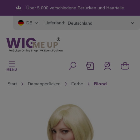
alt springen
Über 5.000 verschiedene Perücken und Haarteile
Flexible und sichere Zahlung
Lieferland:
DE
MENÜ
Start
Damenperücken
Farbe
Blond
Bildergalerie überspringen