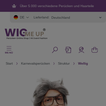
alt springen
Über 5.000 verschiedene Perücken und Haarteile
Flexible und sichere Zahlung
Lieferland:
DE
MENÜ
Start
Karnevalsperücken
Struktur
Wellig
Bildergalerie überspringen