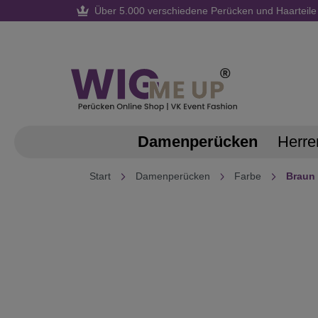
Über 5.000 verschiedene Perücken und Haarteile
springen
Zur Hauptnavigation springen
Damenperücken
Herre
Start
Damenperücken
Farbe
Braun
Bildergalerie überspringen