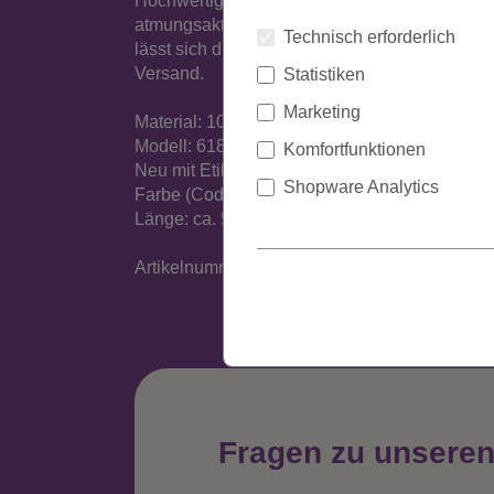
Hochwertige Perücke aus seidig glänzender, t
atmungsaktiven Tressen sorgen für ein angene
Technisch erforderlich
lässt sich die Größe bis zu einem Kopfumfang 
Versand.
Statistiken
Marketing
Material: 100% Polyester
Modell: 618
Komfortfunktionen
Neu mit Etikett
Shopware Analytics
Farbe (Code): Braun (1A/2T33)
Länge: ca. 55 cm
Artikelnummer: 618-1A/2T33(508)
Fragen zu unsere