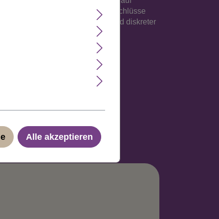
Eigengewicht und die Verarbeitung auf
timitat eingenäht. Durch Hakenverschlüsse
ienisch und spanisch. Günstiger und diskreter
ge
Alle akzeptieren