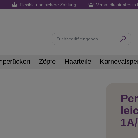
Flexible und sichere Zahlung
Versandkostenfrei in 
nperücken
Zöpfe
Haarteile
Karnevalspe
Pe
lei
1A