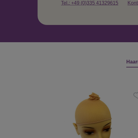
Tel.: +49 (0)335 41329615
Kont
Haar
Produktgalerie überspringen