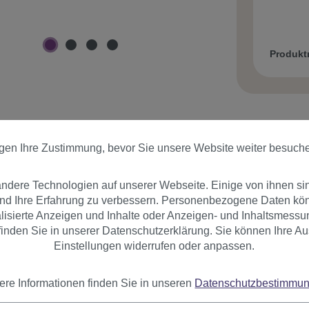
Produk
igen Ihre Zustimmung, bevor Sie unsere Website weiter besuch
er
Bewertungen
dere Technologien auf unserer Webseite. Einige von ihnen si
und Ihre Erfahrung zu verbessern. Personenbezogene Daten könn
nalisierte Anzeigen und Inhalte oder Anzeigen- und Inhaltsmessu
bung
inden Sie in unserer Datenschutzerklärung. Sie können Ihre Au
Einstellungen widerrufen oder anpassen.
cheitel. Länge ca. 55 cm. Farbe (Code): Braun (1A/2T33).
ere Informationen finden Sie in unseren
Datenschutzbestimmu