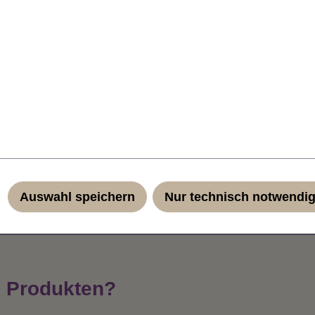
äuschend echt wirkender japanischer Kunstfaser. Das geringe 
hmes Tragegefühl. Im oberen Teil der Perücke ist ein Kopfhau
von 60 cm regulieren. Pflegehinweise in deutsch, englisch, ital
Auswahl speichern
Nur technisch notwendi
n Produkten?