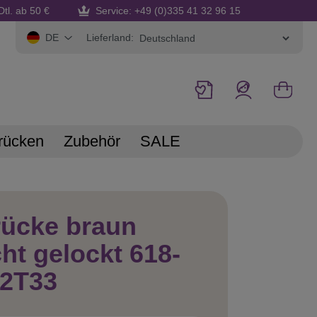
Dtl. ab 50 €
Service: +49 (0)335 41 32 96 15
Lieferland:
DE
rücken
Zubehör
SALE
rücke braun
cht gelockt 618-
/2T33