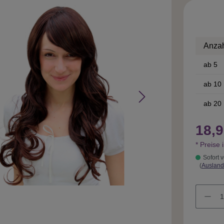
Anza
ab
5
ab
10
ab
20
18,9
* Preise 
Sofort v
(
Ausland