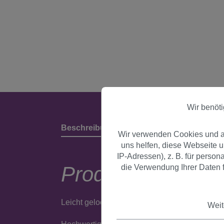
Wir benöt
Beschreibung
Produktdetails & Herstell
Wir verwenden Cookies und an
uns helfen, diese Webseite 
IP-Adressen), z. B. für perso
Produktbeschrei
die Verwendung Ihrer Daten f
Leicht gelockte, lange Perücke in braun mit S
Weit