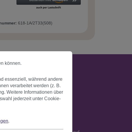
tnummer:
618-1A/2T33(508)
en können.
nd essenziell, während andere
en verarbeitet werden (z. B.
ng. Weitere Informationen über
swahl jederzeit unter Cookie-
ngen
.