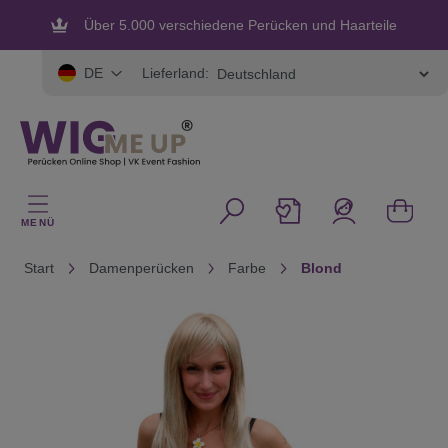
alt springen
Über 5.000 verschiedene Perücken und Haarteile
Flexible und sichere Zahlung
Lieferland:
DE
MENÜ
Start
Damenperücken
Farbe
Blond
Bildergalerie überspringen