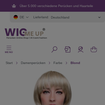
alt springen
Über 5.000 verschiedene Perücken und Haarteile
Flexible und sichere Zahlung
Lieferland:
DE
MENÜ
Start
Damenperücken
Farbe
Blond
Bildergalerie überspringen