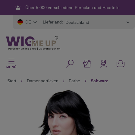
alt springen
Über 5.000 verschiedene Perücken und Haarteile
Flexible und sichere Zahlung
Lieferland:
DE
MENÜ
Start
Damenperücken
Farbe
Schwarz
Bildergalerie überspringen