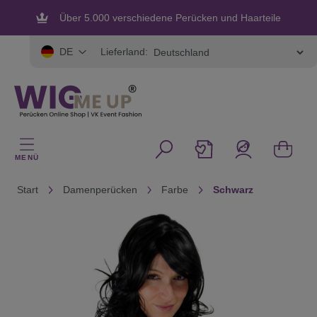
alt springen
Über 5.000 verschiedene Perücken und Haarteile
Flexible und sichere Zahlung
Lieferland:
DE
MENÜ
Start
Damenperücken
Farbe
Schwarz
Bildergalerie überspringen