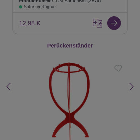
Produktnummer:
GM-SpruehBals(Z574)
Sofort verfügbar
12,98 €
Produktgalerie überspringen
Perückenständer