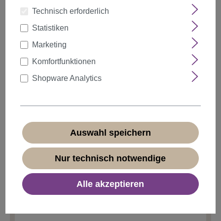
Technisch erforderlich
Statistiken
auswählen
Farbe
Marketing
Komfortfunktionen
Shopware Analytics
Anzahl
Rabatt
Stückpreis
5%
ab
5
11,39 €*
10%
ab
10
10,79 €*
Auswahl speichern
20%
ab
20
9,59 €*
Nur technisch notwendige
11,99 €*
Alle akzeptieren
* Preise inkl. MwSt. zzgl.
Versandkosten
Sofort verfügbar, Lieferzeit 1-3 Tage
(
Ausland abweichend
)