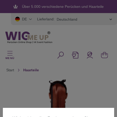
alt springen
Über 5.000 verschiedene Perücken und Haarteile
Lieferland:
DE
MENÜ
Start
Haarteile
Bildergalerie überspringen