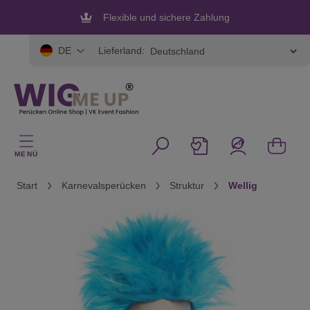
alt springen
Flexible und sichere Zahlung
Lieferland:
DE
MENÜ
Start
Karnevalsperücken
Struktur
Wellig
Bildergalerie überspringen