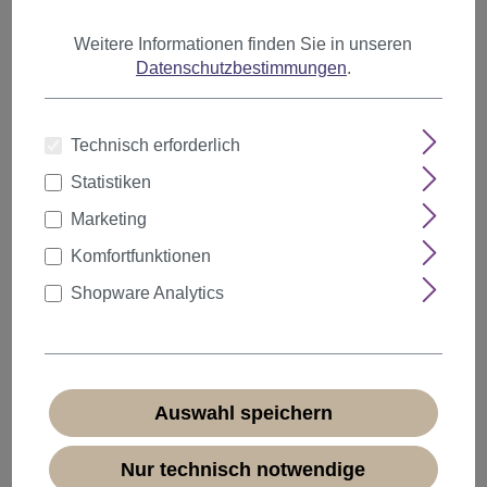
Weitere Informationen finden Sie in unseren
Datenschutzbestimmungen
.
Anzahl
Rabatt
Stückpreis
Technisch erforderlich
5%
ab
5
8,54 €*
Statistiken
10%
ab
10
8,09 €*
Marketing
20%
ab
20
7,19 €*
Komfortfunktionen
Shopware Analytics
8,99 €*
* Preise inkl. MwSt. zzgl.
Versandkosten
Sofort verfügbar, Lieferzeit 1-3 Tage
(
Ausland abweichend
)
Auswahl speichern
Nur technisch notwendige