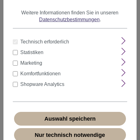
Weitere Informationen finden Sie in unseren
Datenschutzbestimmungen
.
Anzahl
Rabatt
Stückpreis
Technisch erforderlich
5%
ab
5
3,80 €*
Statistiken
10%
ab
10
3,60 €*
Marketing
20%
ab
20
3,20 €*
Komfortfunktionen
Shopware Analytics
4,00 €*
* Preise inkl. MwSt. zzgl.
Versandkosten
Sofort verfügbar, Lieferzeit 1-3 Tage
(
Ausland abweichend
)
Auswahl speichern
Nur technisch notwendige