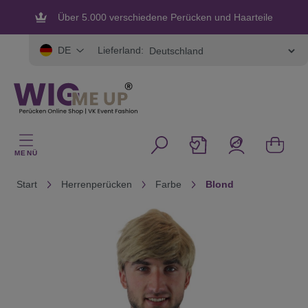
alt springen
Über 5.000 verschiedene Perücken und Haarteile
Flexible und sichere Zahlung
Lieferland:
DE
MENÜ
Start
Herrenperücken
Farbe
Blond
Bildergalerie überspringen