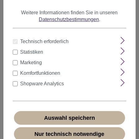
Weitere Informationen finden Sie in unseren
Datenschutzbestimmungen
.
Anzahl
Rabatt
Stückpreis
Technisch erforderlich
5%
ab
5
22,79 €*
Statistiken
10%
ab
10
21,59 €*
Marketing
20%
ab
20
19,19 €*
Komfortfunktionen
Shopware Analytics
23,99 €*
* Preise inkl. MwSt. zzgl.
Versandkosten
Sofort verfügbar, Lieferzeit 1-3 Tage
(
Ausland abweichend
)
Auswahl speichern
Nur technisch notwendige