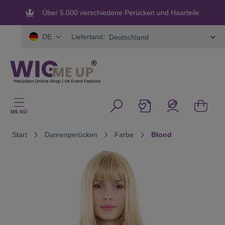
alt springen
Über 5.000 verschiedene Perücken und Haarteile
Flexible und sichere Zahlung
Lieferland:
DE
MENÜ
Start
Damenperücken
Farbe
Blond
Bildergalerie überspringen