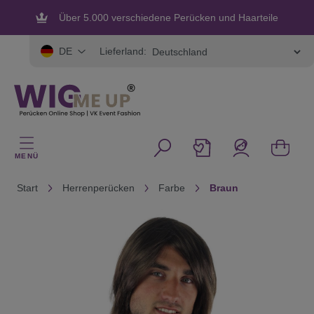
alt springen
Über 5.000 verschiedene Perücken und Haarteile
Flexible und sichere Zahlung
Lieferland:
DE
MENÜ
Start
Herrenperücken
Farbe
Braun
Bildergalerie überspringen