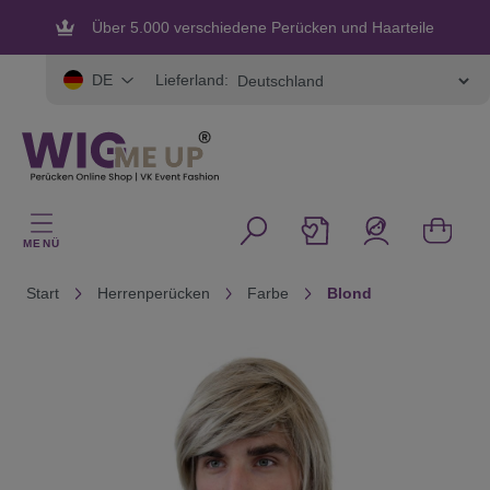
alt springen
Über 5.000 verschiedene Perücken und Haarteile
Flexible und sichere Zahlung
Lieferland:
DE
MENÜ
Start
Herrenperücken
Farbe
Blond
Bildergalerie überspringen