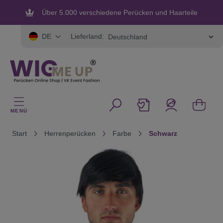
alt springen
Über 5.000 verschiedene Perücken und Haarteile
Flexible und sichere Zahlung
Lieferland:
DE
MENÜ
Start
Herrenperücken
Farbe
Schwarz
Bildergalerie überspringen