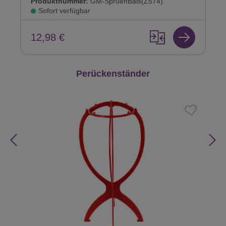
Produktnummer:
GM-SpruehBals(Z574)
Sofort verfügbar
12,98 €
Produktgalerie überspringen
Perückenständer