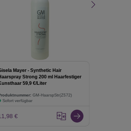
Gisela Mayer - Synthetic Hair
Gisela Mayer
Haarspray Strong 200 ml Haarfestiger
Shampoo 20
Kunsthaar 59,9 €/Liter
Kunsthaar Pf
Produktnummer:
GM-HaarspStr(Z572)
Produktnumm
Sofort verfügbar
Sofort verf
11,98 €
8,98 €