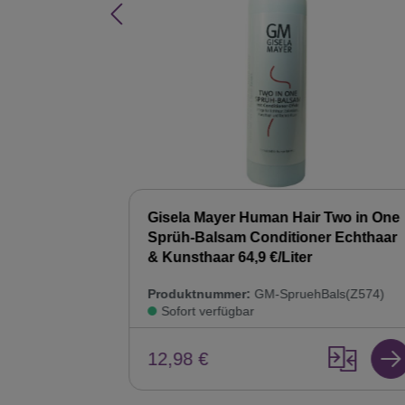
Hair Balsam
Gisela Mayer Human Hair Two in One
ur
Sprüh-Balsam Conditioner Echthaar
& Kunsthaar 64,9 €/Liter
8)
Produktnummer:
GM-SpruehBals(Z574)
Sofort verfügbar
12,98 €