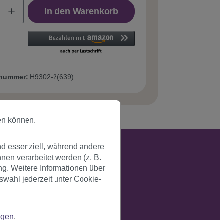
In den Warenkorb
tnummer:
H9302-2(639)
en können.
nd essenziell, während andere
en verarbeitet werden (z. B.
ng. Weitere Informationen über
swahl jederzeit unter Cookie-
ngen
.