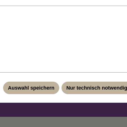
n Topaufsatz aus Kunstfaser. Farbcode: 2. Länge: ca. 30 cm.
her Kunstfaser - für mehr Volumen und aufwendige Frisuren. Übe
ne Friseur selbst ins eigene Haar einpflegen (und genau so leic
em Etikett finden Sie auch Pflegehinweise in Deutsch, Englisch,
Auswahl speichern
Nur technisch notwendi