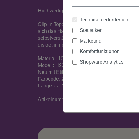
Hochwertiger schwarzer/schwarzbrauner Clip-I
Technisch erforderlich
Clip-In Topaufsatz aus hochwertiger japanisc
Statistiken
sich das Haarteil ganz leicht und auch ganz oh
selbstverständlich neu und mit Etikett – auf d
Marketing
diskret in neutraler Verpackung.
Komfortfunktionen
Material: 100% Polyester
Shopware Analytics
Modell: H9302
Neu mit Etikett
Farbcode: 2T33
Länge: ca. 30 cm.
Artikelnummer: H9302-2(639)