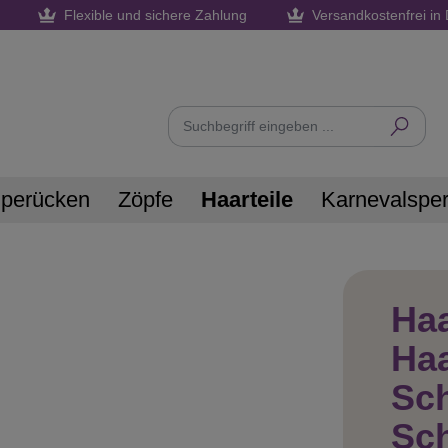
Flexible und sichere Zahlung
Versandkostenfrei in 
nperücken
Zöpfe
Haarteile
Karnevalspe
Haa
Haa
Sc
Sc