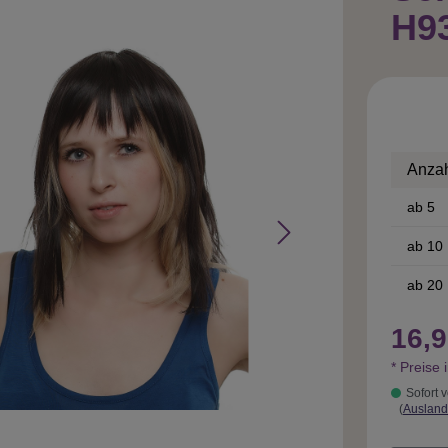
H9
Anza
ab
5
ab
10
ab
20
16,9
* Preise 
Sofort v
(
Ausland