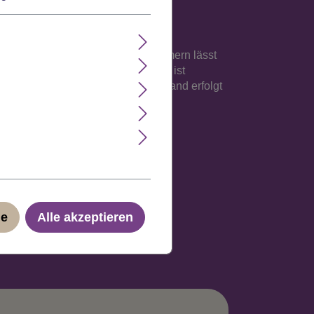
r drei sicher greifende Steckklammern lässt
ht wieder entfernen). Das Haarteil ist
 Spanisch und Italienisch. Der Versand erfolgt
ge
Alle akzeptieren