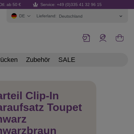
Dtl. ab 50 €
Service: +49 (0)335 41 32 96 15
Lieferland:
DE
rücken
Zubehör
SALE
rteil Clip-In
raufsatz Toupet
hwarz
hwarzbraun