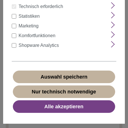
Technisch erforderlich
Statistiken
auswählen
Farbe
Marketing
Komfortfunktionen
Shopware Analytics
Anzahl
Rabatt
Stückpreis
5%
ab
5
14,24 €*
10%
ab
10
13,49 €*
Auswahl speichern
20%
ab
20
11,99 €*
Nur technisch notwendige
14,99 €*
Alle akzeptieren
* Preise inkl. MwSt. zzgl.
Versandkosten
Sofort verfügbar, Lieferzeit 1-3 Tage
(
Ausland abweichend
)