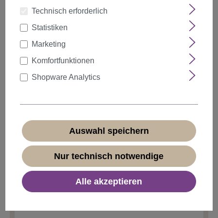
Technisch erforderlich
Statistiken
auswählen
Farbe
Marketing
Komfortfunktionen
Shopware Analytics
Anzahl
Rabatt
Stückpreis
5%
ab
5
7,59 €*
10%
ab
10
7,19 €*
Auswahl speichern
20%
ab
20
6,39 €*
Nur technisch notwendige
7,99 €*
Alle akzeptieren
* Preise inkl. MwSt. zzgl.
Versandkosten
Sofort verfügbar, Lieferzeit 1-3 Tage
(
Ausland abweichend
)