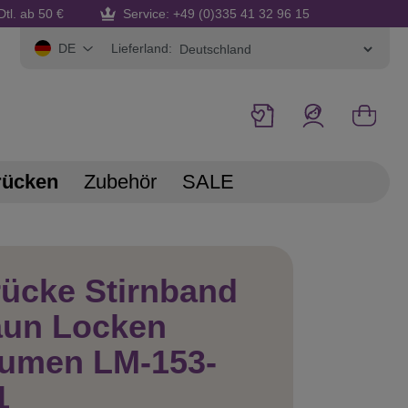
Dtl. ab 50 €
Service: +49 (0)335 41 32 96 15
Lieferland:
DE
rücken
Zubehör
SALE
ücke Stirnband
aun Locken
lumen LM-153-
1