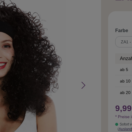
a
Farbe
Anza
ab
5
ab
10
ab
20
9,99
* Preise 
Sofort v
(
Ausland