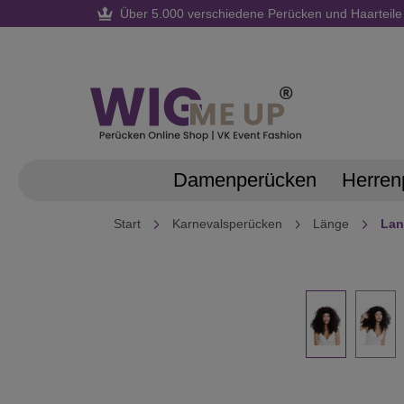
Über 5.000 verschiedene Perücken und Haarteile
springen
Zur Hauptnavigation springen
Damenperücken
Herren
Start
Karnevalsperücken
Länge
La
Bildergalerie überspringen