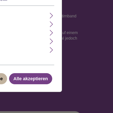
d vorn fest mit dem elastischen Stirnband
gengewicht und die Verarbeitung auf einem
st sich jeder Kopfgröße an, maximal jedoch
ge
Alle akzeptieren