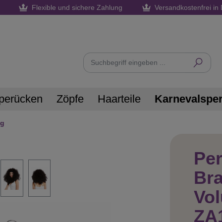
Flexible und sichere Zahlung
Versandkostenfrei in 
perücken
Zöpfe
Haarteile
Karnevalspe
ng
Per
Br
Vo
ZA