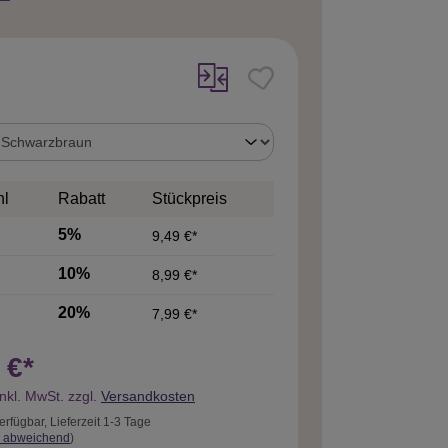
uswählen
hl
Rabatt
Stückpreis
5%
9,49 €*
10%
8,99 €*
20%
7,99 €*
 €*
inkl. MwSt. zzgl.
Versandkosten
erfügbar, Lieferzeit 1-3 Tage
 abweichend
)