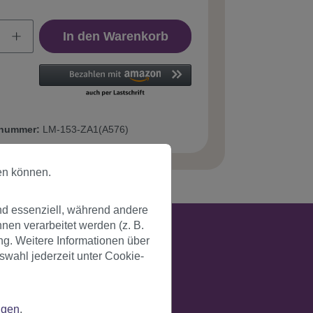
In den Warenkorb
tnummer:
LM-153-ZA1(A576)
en können.
nd essenziell, während andere
en verarbeitet werden (z. B.
ng. Weitere Informationen über
swahl jederzeit unter Cookie-
ngen
.