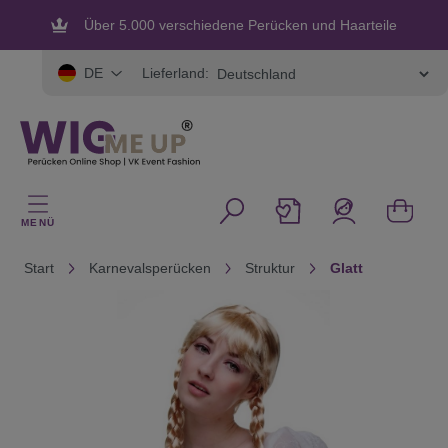
alt springen
Über 5.000 verschiedene Perücken und Haarteile
Flexible und sichere Zahlung
Lieferland:
DE
MENÜ
Start
Karnevalsperücken
Struktur
Glatt
Bildergalerie überspringen