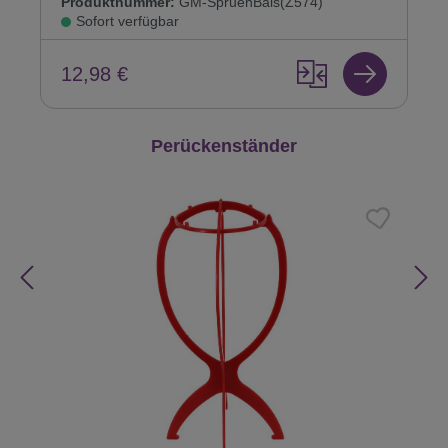
Produktnummer:
GM-SpruehBals(Z574)
Sofort verfügbar
12,98 €
Produktgalerie überspringen
Perückenständer