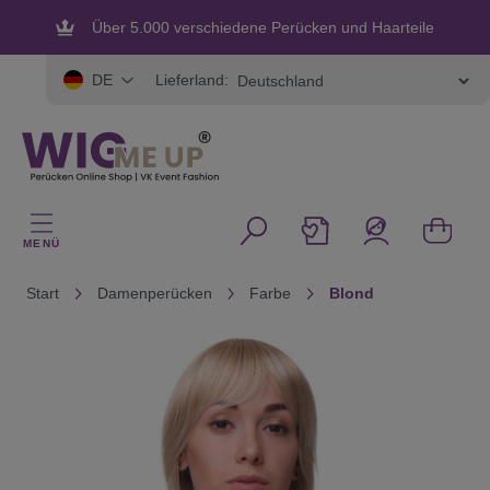
alt springen
Über 5.000 verschiedene Perücken und Haarteile
Flexible und sichere Zahlung
Lieferland:
DE
MENÜ
Start
Damenperücken
Farbe
Blond
Bildergalerie überspringen