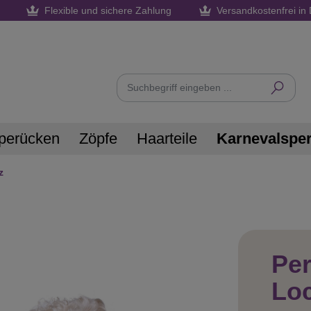
Flexible und sichere Zahlung
Versandkostenfrei in 
perücken
Zöpfe
Haarteile
Karnevalspe
z
Pe
Lo