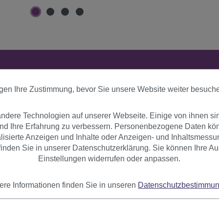
er
Bewertungen
igen Ihre Zustimmung, bevor Sie unsere Website weiter besuch
dere Technologien auf unserer Webseite. Einige von ihnen si
bung
und Ihre Erfahrung zu verbessern. Personenbezogene Daten könn
nalisierte Anzeigen und Inhalte oder Anzeigen- und Inhaltsmessu
inden Sie in unserer Datenschutzerklärung. Sie können Ihre Au
 Filmdiva - she just wanna to be loved by you. Boop-boop-a-do
Einstellungen widerrufen oder anpassen.
gucker auf jeder Kostümparty! Das geringe Eigengewicht und di
ere Informationen finden Sie in unseren
Datenschutzbestimmu
ühl. Durch das Haarnetz passt sich die Perücke jeder Kopfgrö