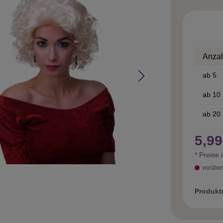
Anza
ab
5
ab
10
ab
20
5,99
* Preise 
vorüber
Produk