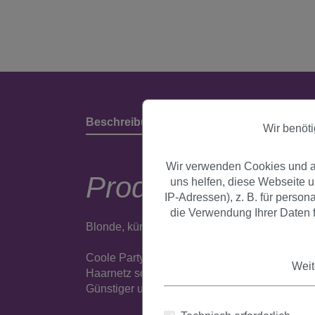
Beschreibung
Produktdetails & Herstell
Wir benöt
Wir verwenden Cookies und an
Produktbeschrei
uns helfen, diese Webseite 
IP-Adressen), z. B. für perso
die Verwendung Ihrer Daten f
Blonde, kürzere Lockenperücke für eine echte
Coole Party-Perücke aus Kunstfaser, der Hin
Weit
Haarnetz sorgen für ein angenehmes Tragegef
Günstiger und diskreter Versand.