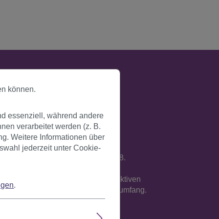
en können.
nd essenziell, während andere
en verarbeitet werden (z. B.
ng. Weitere Informationen über
swahl jederzeit unter Cookie-
op! Länge: ca. 25 cm. Farbcode: P88.
e Verarbeitung auf einem atmungsaktiven
ngen
.
sse an, maximal jedoch 62 cm Kopfumfang.