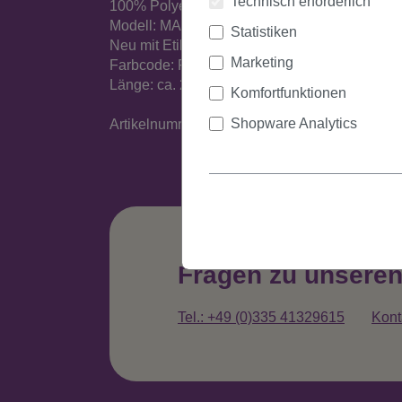
Technisch erforderlich
100% Polyester
Modell: MARILYN
Statistiken
Neu mit Etikett
Marketing
Farbcode: P88
Länge: ca. 25 cm
Komfortfunktionen
Shopware Analytics
Artikelnummer: MARILYN-P88(A494)
Fragen zu unsere
Tel.: +49 (0)335 41329615
Kont