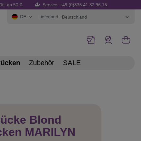
Dtl. ab 50 €
Service: +49 (0)335 41 32 96 15
Lieferland:
DE
rücken
Zubehör
SALE
rücke Blond
cken MARILYN