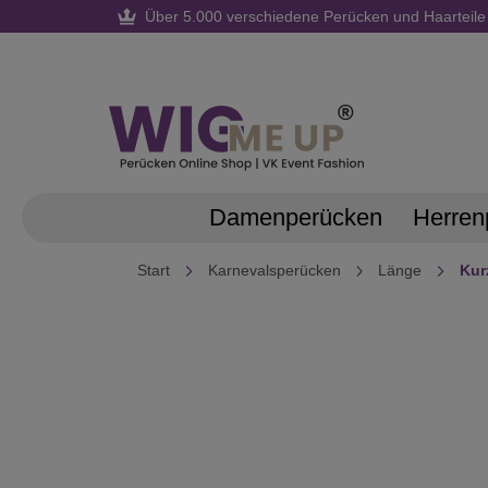
Über 5.000 verschiedene Perücken und Haarteile
springen
Zur Hauptnavigation springen
Damenperücken
Herren
Start
Karnevalsperücken
Länge
Kur
Bildergalerie überspringen