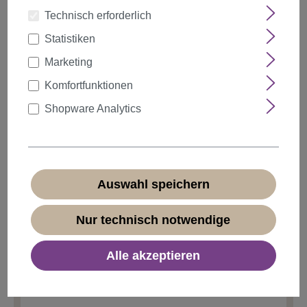
Technisch erforderlich
Statistiken
auswählen
Farbe
Marketing
Komfortfunktionen
Shopware Analytics
Anzahl
Rabatt
Stückpreis
5%
ab
5
14,24 €*
10%
ab
10
13,49 €*
Auswahl speichern
20%
ab
20
11,99 €*
Nur technisch notwendige
14,99 €*
Alle akzeptieren
* Preise inkl. MwSt. zzgl.
Versandkosten
Sofort verfügbar, Lieferzeit 1-3 Tage
(
Ausland abweichend
)