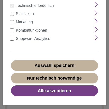
Technisch erforderlich
Statistiken
auswählen
Farbe
Marketing
Komfortfunktionen
Shopware Analytics
Anzahl
Rabatt
Stückpreis
5%
ab
5
4,27 €*
10%
ab
10
4,05 €*
Auswahl speichern
20%
ab
20
3,60 €*
Nur technisch notwendige
4,50 €*
Alle akzeptieren
* Preise inkl. MwSt. zzgl.
Versandkosten
Sofort verfügbar, Lieferzeit 1-3 Tage
(
Ausland abweichend
)