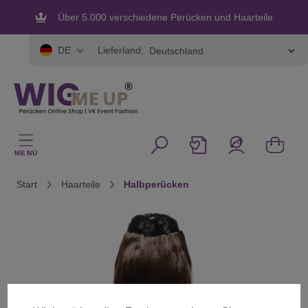
alt springen
Über 5.000 verschiedene Perücken und Haarteile
Lieferland:
DE
MENÜ
Start
Haarteile
Halbperücken
Bildergalerie überspringen