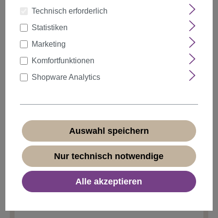
Technisch erforderlich
Statistiken
auswählen
Farbe
Marketing
Komfortfunktionen
Shopware Analytics
Anzahl
Rabatt
Stückpreis
5%
ab
5
10,44 €*
10%
ab
10
9,89 €*
Auswahl speichern
20%
ab
20
8,79 €*
Nur technisch notwendige
10,99 €*
Alle akzeptieren
* Preise inkl. MwSt. zzgl.
Versandkosten
Sofort verfügbar, Lieferzeit 1-3 Tage
(
Ausland abweichend
)