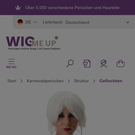
alt springen
Über 5.000 verschiedene Perücken und Haarteile
Flexible und sichere Zahlung
Lieferland:
DE
MENÜ
Start
Karnevalsperücken
Struktur
Geflochten
Bildergalerie überspringen