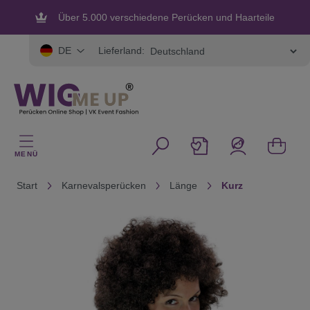
alt springen
Über 5.000 verschiedene Perücken und Haarteile
Flexible und sichere Zahlung
Lieferland:
DE
MENÜ
Start
Karnevalsperücken
Länge
Kurz
Bildergalerie überspringen