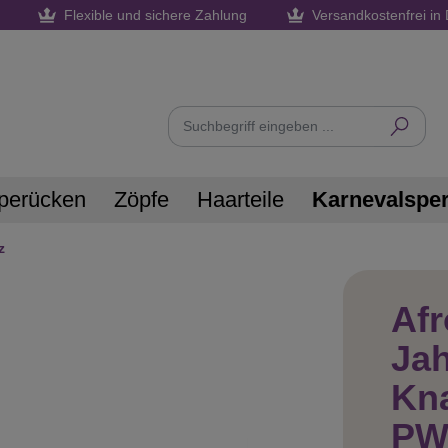
Flexible und sichere Zahlung
Versandkostenfrei in 
perücken
Zöpfe
Haarteile
Karnevalspe
z
Afr
Jah
Kna
PW