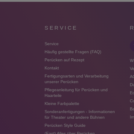
SERVICE
Service
Häufig gestellte Fragen (FAQ)
Perücken auf Rezept
Wi
Kontakt
V
Fertigungsarten und Verarbeitung
A
unserer Perücken
Da
Pflegeanleitung für Perücken und
Ec
Haarteile
Co
Kleine Farbpalette
Ba
Sonderanfertigungen - Informationen
I
für Theater und andere Bühnen
Perücken Style Guide
(Fast) Alles über Perücken