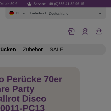
Dtl. ab 50 €
Service: +49 (0)335 41 32 96 15
Lieferland:
DE
rücken
Zubehör
SALE
o Perücke 70er
re Party
llrot Disco
0011-PC13