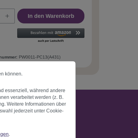
In den Warenkorb
tnummer:
PW0011-PC13(A431)
en können.
nd essenziell, während andere
en verarbeitet werden (z. B.
ng. Weitere Informationen über
swahl jederzeit unter Cookie-
ngen
.