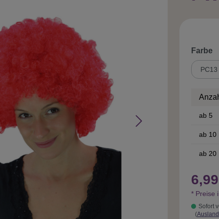
a
Farbe
Anza
ab
5
ab
10
ab
20
6,99
* Preise 
Sofort v
(
Ausland