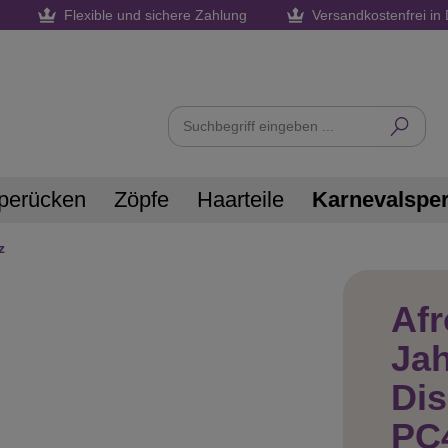
Flexible und sichere Zahlung
Versandkostenfrei in 
perücken
Zöpfe
Haarteile
Karnevalspe
z
Afr
Jah
Di
PC