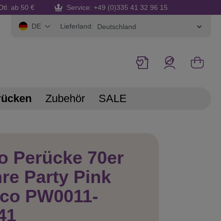
Dtl. ab 50 €
Service: +49 (0)335 41 32 96 15
Lieferland:
DE
rücken
Zubehör
SALE
o Perücke 70er
re Party Pink
sco PW0011-
41