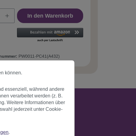
In den Warenkorb
tnummer:
PW0011-PC41(A432)
en können.
nd essenziell, während andere
en verarbeitet werden (z. B.
ng. Weitere Informationen über
swahl jederzeit unter Cookie-
ngen
.