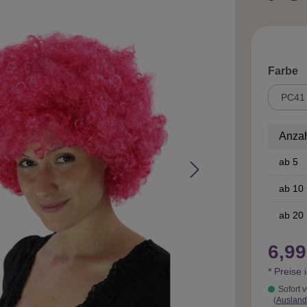
a
Farbe
Anza
ab
5
ab
10
ab
20
6,99
* Preise 
Sofort v
(
Ausland