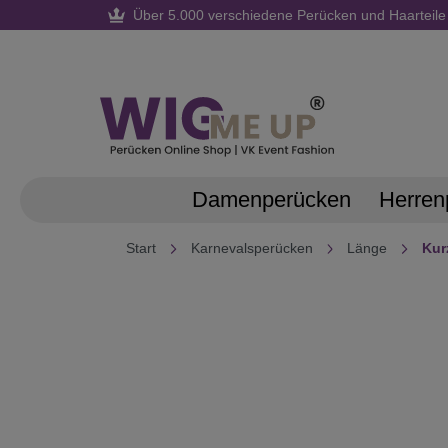
Über 5.000 verschiedene Perücken und Haarteile
springen
Zur Hauptnavigation springen
Damenperücken
Herren
Start
Karnevalsperücken
Länge
Kur
Bildergalerie überspringen