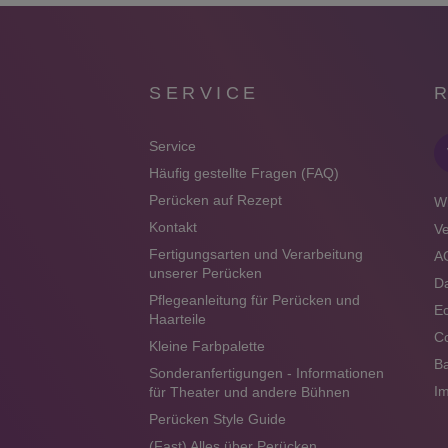
SERVICE
Service
Häufig gestellte Fragen (FAQ)
Perücken auf Rezept
Wi
Kontakt
V
Fertigungsarten und Verarbeitung
A
unserer Perücken
Da
Pflegeanleitung für Perücken und
Ec
Haarteile
Co
Kleine Farbpalette
Ba
Sonderanfertigungen - Informationen
I
für Theater und andere Bühnen
Perücken Style Guide
(Fast) Alles über Perücken