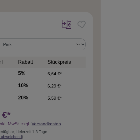
uswählen
hl
Rabatt
Stückpreis
5%
6,64 €*
10%
6,29 €*
20%
5,59 €*
 €*
inkl. MwSt. zzgl.
Versandkosten
erfügbar, Lieferzeit 1-3 Tage
 abweichend
)