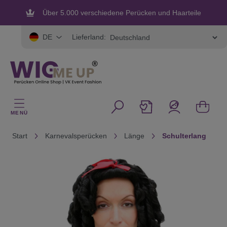
alt springen
Über 5.000 verschiedene Perücken und Haarteile
Flexible und sichere Zahlung
Lieferland:
DE
MENÜ
Start
Karnevalsperücken
Länge
Schulterlang
Bildergalerie überspringen