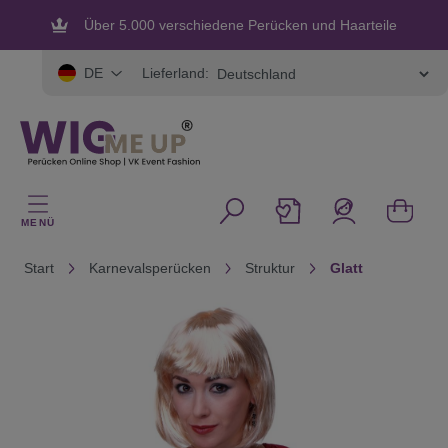
alt springen
Über 5.000 verschiedene Perücken und Haarteile
Flexible und sichere Zahlung
Lieferland:
DE
MENÜ
Start
Karnevalsperücken
Struktur
Glatt
Bildergalerie überspringen