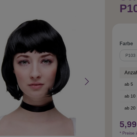
P1
a
Farbe
Anza
ab
5
ab
10
ab
20
5,99
* Preise 