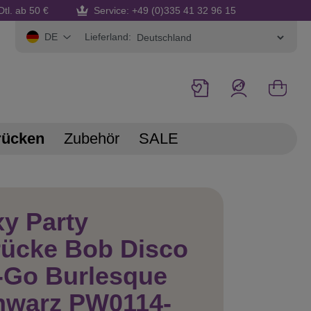
Dtl. ab 50 €
Service: +49 (0)335 41 32 96 15
Lieferland:
DE
rücken
Zubehör
SALE
y Party
rücke Bob Disco
-Go Burlesque
hwarz PW0114-