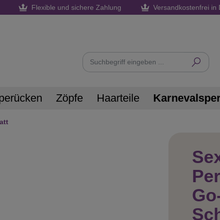
Flexible und sichere Zahlung
Versandkostenfrei in 
perücken
Zöpfe
Haarteile
Karnevalspe
att
Sex
Pe
Go
Sc