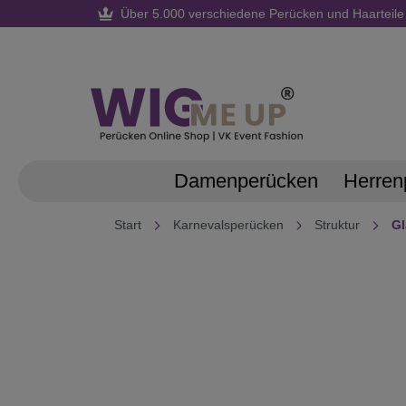
Über 5.000 verschiedene Perücken und Haarteile
springen
Zur Hauptnavigation springen
Damenperücken
Herren
Start
Karnevalsperücken
Struktur
Gl
Bildergalerie überspringen