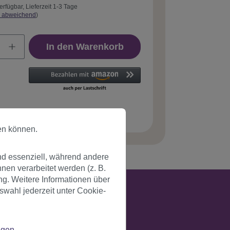
erfügbar, Lieferzeit 1-3 Tage
 abweichend
)
In den Warenkorb
tnummer:
PW0114-P103(A149)
en können.
nd essenziell, während andere
en verarbeitet werden (z. B.
ng. Weitere Informationen über
swahl jederzeit unter Cookie-
ngen
.