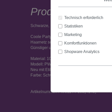
Produktbeschrei
Technisch erforderlich
Schwarze, kurze Faschingsperücke mit Bob-Sc
Statistiken
Marketing
Coole Party-Perücke aus Kunstfaser, der Hin
Haarnetz sorgen für ein angenehmes Tragegef
Komfortfunktionen
Günstiger und diskreter Versand.
Shopware Analytics
Material: 100% Polyester
Modell: PW0114
Neu mit Etikett
Farbe: Schwarz (P103)
Artikelnummer: PW0114-P103(A149)