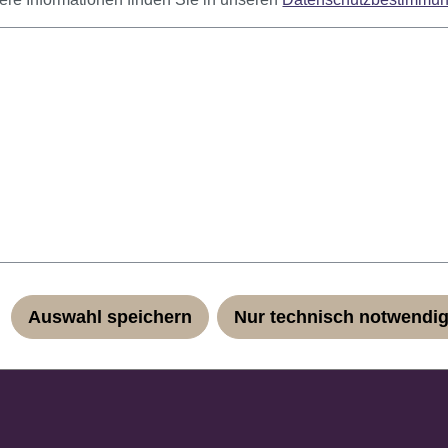
bung
hnitt.
gucker auf jeder Kostümparty! Das geringe Eigengewicht und di
ühl. Durch das Haarnetz passt sich die Perücke jeder Kopfgrö
Auswahl speichern
Nur technisch notwendi